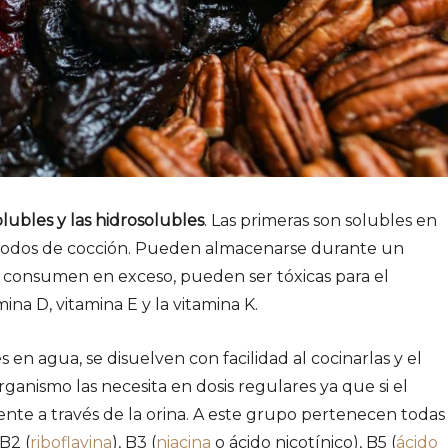
olubles y las hidrosolubles
. Las primeras son solubles en
métodos de cocción. Pueden almacenarse durante un
se consumen en exceso, pueden ser tóxicas para el
mina D, vitamina E y la vitamina K.
 en agua, se disuelven con facilidad al cocinarlas y el
rganismo las necesita en dosis regulares ya que si el
ente a través de la orina. A este grupo pertenecen todas
 B2 (
riboflavina
), B3 (
niacina
o ácido nicotínico), B5 (
ácido