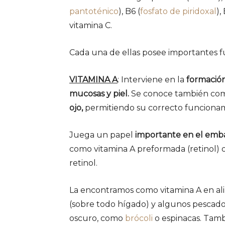
pantoténico
), B6 (
fosfato de piridoxal
),
vitamina C.
Cada una de ellas posee importantes f
VITAMINA A
: Interviene en la
formació
mucosas y piel.
Se conoce también como
ojo,
permitiendo su correcto funcionami
Juega un papel
importante en el emba
como vitamina A preformada (retinol)
retinol.
La encontramos como vitamina A en ali
(sobre todo hígado) y algunos pescado
oscuro, como
brócoli
o espinacas. Tamb