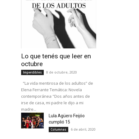
Lo que tenés que leer en
l
octubre
8 de octubre, 2020
Imperdibles
“La vida mentirosa de los adultos” de
Elena Ferrante Temática: Novela
contemporánea "Dos años antes de
irse de casa, mi padre le dijo a mi
madre...
Lula Agüero Feijóo
cumplió 15
6 de abril, 2020
Columnas