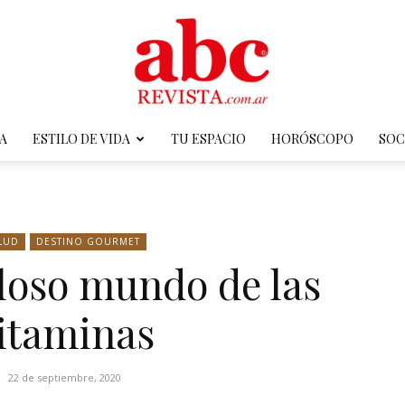
A
ESTILO DE VIDA
TU ESPACIO
HORÓSCOPO
SOC
ABC
LUD
DESTINO GOURMET
loso mundo de las
Revista
itaminas
22 de septiembre, 2020