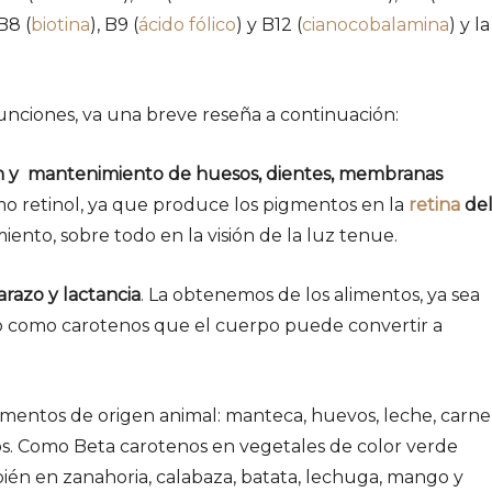
 B8 (
biotina
), B9 (
ácido fólico
) y B12 (
cianocobalamina
) y la
unciones, va una breve reseña a continuación:
n y mantenimiento de huesos, dientes, membranas
 retinol, ya que produce los pigmentos en la
retina
de
ento, sobre todo en la visión de la luz tenue.
razo y lactancia
. La obtenemos de los alimentos, ya sea
 o como carotenos que el cuerpo puede convertir a
mentos de origen animal: manteca, huevos, leche, carne
s. Como Beta carotenos en vegetales de color verde
ién en zanahoria, calabaza, batata, lechuga, mango y