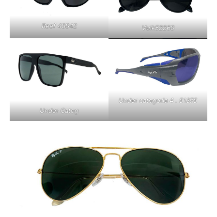
Reef 43842
Vulk52268
Under categoria 4 . 51375
Under Categ