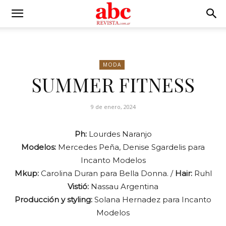
MODA
SUMMER FITNESS
9 de enero, 2024
Ph:
Lourdes Naranjo
Modelos:
Mercedes Peña, Denise Sgardelis para
Incanto Modelos
Mkup:
Carolina Duran para Bella Donna. /
Hair:
Ruhl
Vistió:
Nassau Argentina
Producción y styling:
Solana Hernadez para Incanto
Modelos