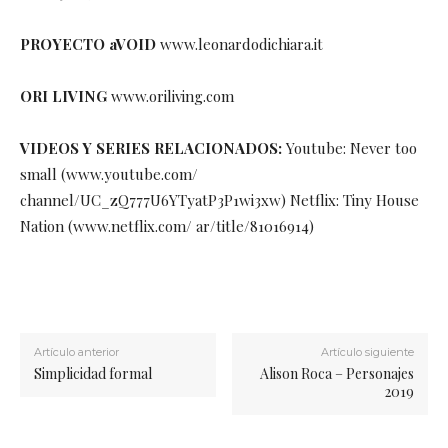
PROYECTO aVOID
www.leonardodichiara.it
ORI LIVING
www.oriliving.com
VIDEOS Y SERIES RELACIONADOS:
Youtube: Never too
small (www.youtube.com/
channel/UC_zQ777U6YTyatP3P1wi3xw) Netflix: Tiny House
Nation (www.netflix.com/ ar/title/81016914)
Artículo anterior
Artículo siguiente
Simplicidad formal
Alison Roca – Personajes
2019