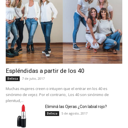
Espléndidas a partir de los 40
7 de julio, 2017
Belleza
Muchas mujeres creen o intuyen que el entrar en los 40 es
sinónimo de vejez. Por el contrario, Los 40 son sinónimo de
plenitud,...
Eliminá las Ojeras ¿Con labial rojo?
5 de agosto, 2017
Belleza