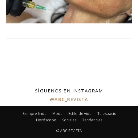
SÍGUENOS EN INSTAGRAM
@ABC_REVISTA
Siempre linda
Moda
Estilo de vida
Tu espacio
Horóscopo
Sociales
Tendencias
© ABC REVISTA