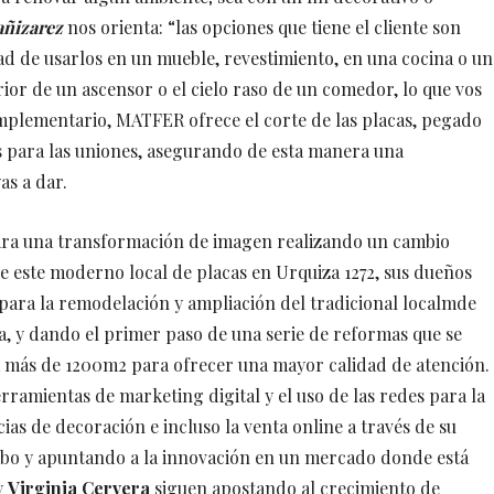
ñizarez
nos orienta: “las opciones que tiene el cliente son
dad de usarlos en un mueble, revestimiento, en una cocina o un
erior de un ascensor o el cielo raso de un comedor, lo que vos
mplementario, MATFER ofrece el corte de las placas, pegado
es para las uniones, asegurando de esta manera una
as a dar.
para una transformación de imagen realizando un cambio
e este moderno local de placas en Urquiza 1272, sus dueños
ara la remodelación y ampliación del tradicional localmde
a, y dando el primer paso de una serie de reformas que se
a más de 1200m2 para ofrecer una mayor calidad de atención.
erramientas de marketing digital y el uso de las redes para la
as de decoración e incluso la venta online a través de su
 y apuntando a la innovación en un mercado donde está
y
Virginia Cervera
siguen apostando al crecimiento de