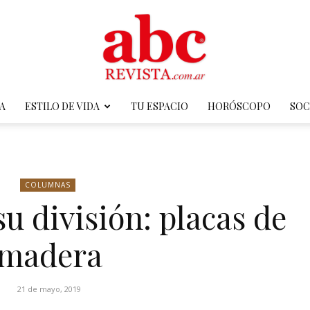
A
ESTILO DE VIDA
TU ESPACIO
HORÓSCOPO
SOC
ABC
COLUMNAS
su división: placas de
Revista
madera
21 de mayo, 2019