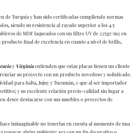
en de Turquía y han sido certificadas cumpliendo normas
os, siendo su resistencia al rayado superior a los 4.5
 tableros de MDF laqueados con un filtro UV de 225gr/m2 en
producto final de excelencia en cuanto a nivel de brillo,
racio
y
Virginia
entienden que estas placas tienen un cliente
erenciar su proyecto con un producto novedoso y sofisticado.
sividad para Salta, Jujuy y Tucumán, y que al ser importador
itivo; y su excelente relación precio-calidad sin lugar a
en desee destacarse con sus muebles o proyectos de
se hace inimaginable no tenerlas en cuenta al momento de una
 renovar algún ambiente; sea con un fin decorativo o