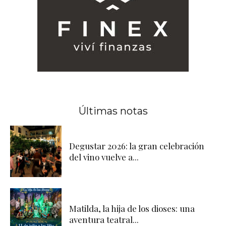
Últimas notas
Degustar 2026: la gran celebración
del vino vuelve a...
Matilda, la hija de los dioses: una
aventura teatral...