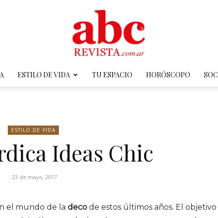
A
ESTILO DE VIDA
TU ESPACIO
HORÓSCOPO
SOC
ABC
ESTILO DE VIDA
dica Ideas Chic
Revista
23 de mayo, 2017
en el mundo de la
deco
de estos últimos años. El objetivo