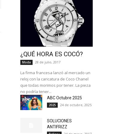
¿QUÉ HORA ES COCÓ?
28 de julio, 2017
Moda
La firma francesa lanzó al mercado un
reloj con la caricatura de Coco Chanel
que todas morimos por tener. La pieza
no podría tener...
ABC Octubre 2025
24 de octubre, 2025
2025
SOLUCIONES
ANTIFRIZZ
24 de mayo, 2017
Belleza