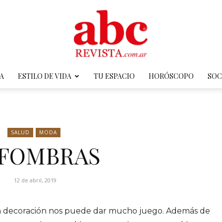
A
ESTILO DE VIDA
TU ESPACIO
HORÓSCOPO
SOC
ABC
SALUD
MODA
FOMBRAS
Revista
12 de abril, 2019
n decoración nos puede dar mucho juego. Además de