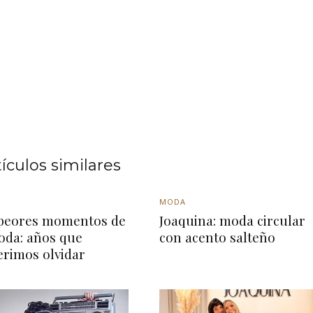
tículos similares
MODA
peores momentos de
Joaquina: moda circular
oda: años que
con acento salteño
erimos olvidar