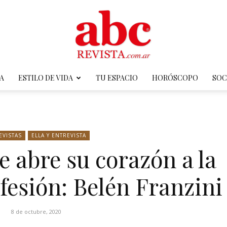
A
ESTILO DE VIDA
TU ESPACIO
HORÓSCOPO
SOC
ABC
EVISTAS
ELLA Y ENTREVISTA
 abre su corazón a la
Revista
ofesión: Belén Franzini
8 de octubre, 2020