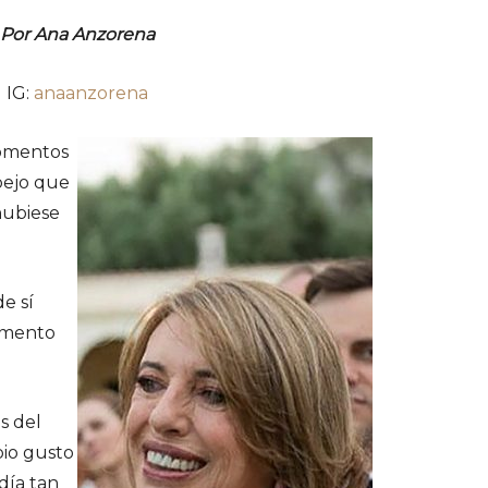
Por Ana Anzorena
IG:
anaanzorena
momentos
spejo que
hubiese
de sí
omento
s del
pio gusto
día tan