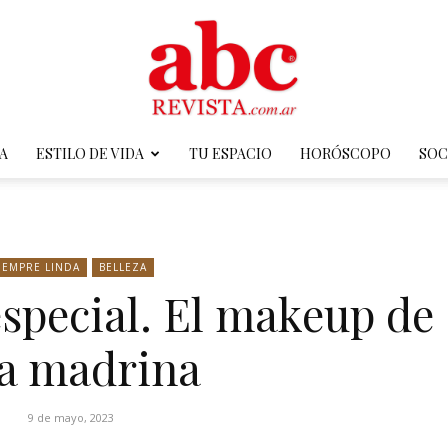
A
ESTILO DE VIDA
TU ESPACIO
HORÓSCOPO
SOC
ABC
IEMPRE LINDA
BELLEZA
pecial. El makeup de
Revista
a madrina
9 de mayo, 2023