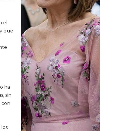
n el
ay que
ente
No ha
, sin
, con
 los