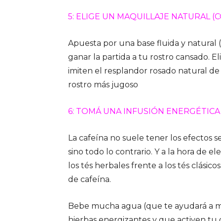
5: ELIGE UN MAQUILLAJE NATURAL 
Apuesta por una base fluida y natural 
ganar la partida a tu rostro cansado. E
imiten el resplandor rosado natural de
rostro más jugoso
6: TOMÁ UNA INFUSIÓN ENERGÉTICA 
La cafeína no suele tener los efectos
sino todo lo contrario. Y a la hora de el
los tés herbales frente a los tés clási
de cafeína.
Bebe mucha agua (que te ayudará a man
hierbas energizantes y que activen tu c