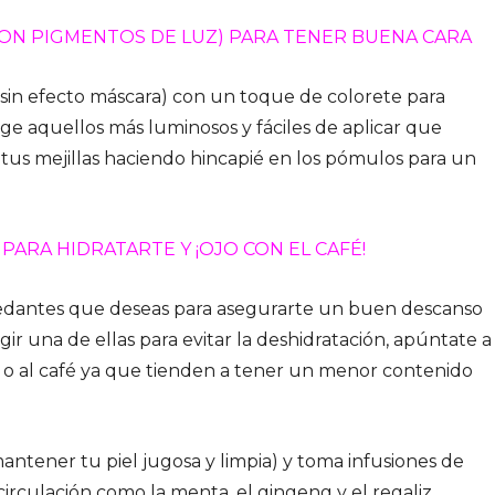
(CON PIGMENTOS DE LUZ) PARA TENER BUENA CARA
(sin efecto máscara) con un toque de colorete para
lige aquellos más luminosos y fáciles de aplicar que
 tus mejillas haciendo hincapié en los pómulos para un
PARA HIDRATARTE Y ¡OJO CON EL CAFÉ!
 sedantes que deseas para asegurarte un buen descanso
egir una de ellas para evitar la deshidratación, apúntate a
cos o al café ya que tienden a tener un menor contenido
tener tu piel jugosa y limpia) y toma infusiones de
irculación como la menta, el gingeng y el regaliz.