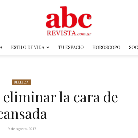
A
ESTILO DE VIDA
TU ESPACIO
HORÓSCOPO
SOC
ABC
BELLEZA
 eliminar la cara de
Revista
cansada
9 de agosto, 2017