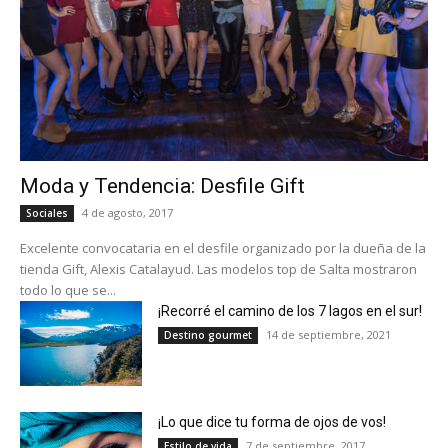
Moda y Tendencia: Desfile Gift
4 de agosto, 2017
Sociales
Excelente convocataria en el desfile organizado por la dueña de la
tienda Gift, Alexis Catalayud. Las modelos top de Salta mostraron
todo lo que se...
¡Recorré el camino de los 7 lagos en el sur!
14 de septiembre, 2021
Destino gourmet
¡Lo que dice tu forma de ojos de vos!
7 de septiembre, 2017
Estilo de vida