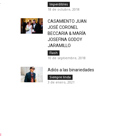
r
Imperdibles
18 de octubre, 2018
CASAMIENTO JUAN
JOSÉ CORONEL
BECCARIA & MARÍA
JOSEFINA GODOY
JARAMILLO
Flash
10 de septiembre, 2018
Adiós a las binariedades
Siempre linda
3 de enero, 2021