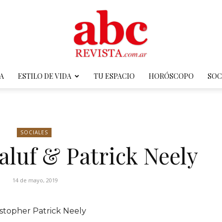
A
ESTILO DE VIDA
TU ESPACIO
HORÓSCOPO
SOC
ABC
SOCIALES
luf & Patrick Neely
Revista
14 de mayo, 2019
stopher Patrick Neely