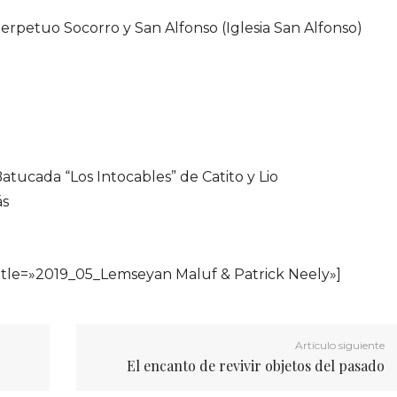
rpetuo Socorro y San Alfonso (Iglesia San Alfonso)
atucada “Los Intocables” de Catito y Lio
s
itle=»2019_05_Lemseyan Maluf & Patrick Neely»]
Artículo siguiente
El encanto de revivir objetos del pasado