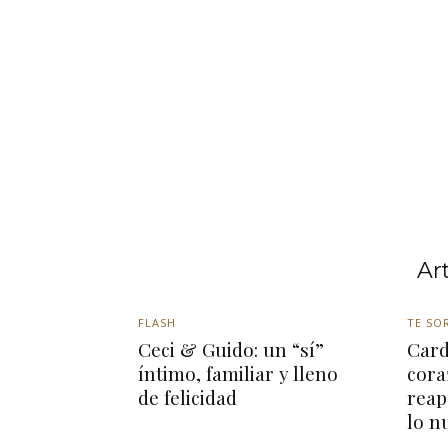
Ar
FLASH
TE SO
Ceci & Guido: un “sí”
Card
íntimo, familiar y lleno
cora
de felicidad
reap
lo n