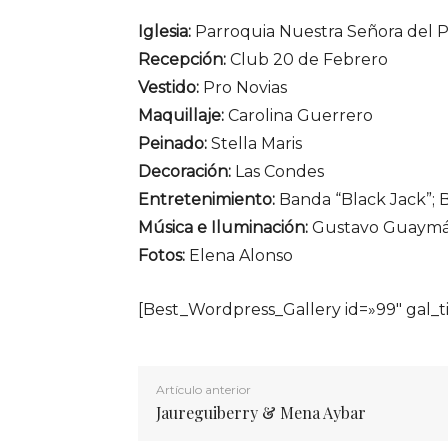
Iglesia:
Parroquia Nuestra Señora del Pe
Recepción:
Club 20 de Febrero
Vestido:
Pro Novias
Maquillaje:
Carolina Guerrero
Peinado:
Stella Maris
Decoración:
Las Condes
Entretenimiento:
Banda “Black Jack”; B
Música e Iluminación:
Gustavo Guaymá
Fotos:
Elena Alonso
[Best_Wordpress_Gallery id=»99″ gal_t
Artículo anterior
Jaureguiberry & Mena Aybar