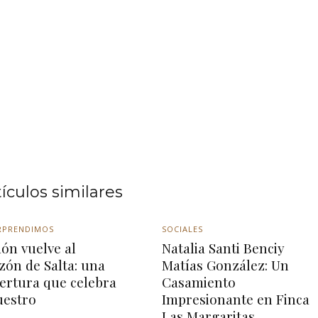
tículos similares
RPRENDIMOS
SOCIALES
ón vuelve al
Natalia Santi Benciy
zón de Salta: una
Matías González: Un
ertura que celebra
Casamiento
uestro
Impresionante en Finca
Las Margaritas