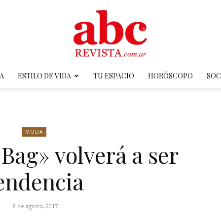
A
ESTILO DE VIDA
TU ESPACIO
HORÓSCOPO
SOC
ABC
MODA
 Bag» volverá a ser
Revista
endencia
8 de agosto, 2017