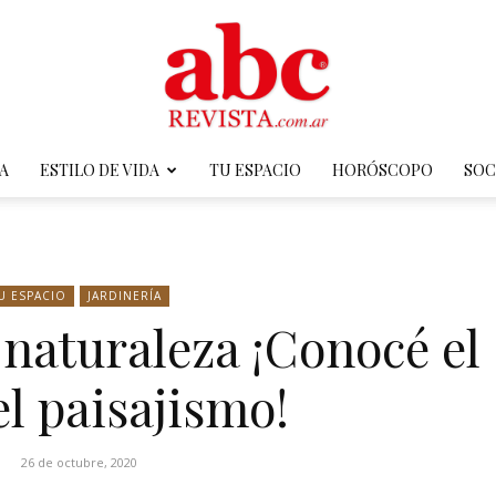
A
ESTILO DE VIDA
TU ESPACIO
HORÓSCOPO
SOC
ABC
U ESPACIO
JARDINERÍA
 naturaleza ¡Conocé el
Revista
el paisajismo!
26 de octubre, 2020