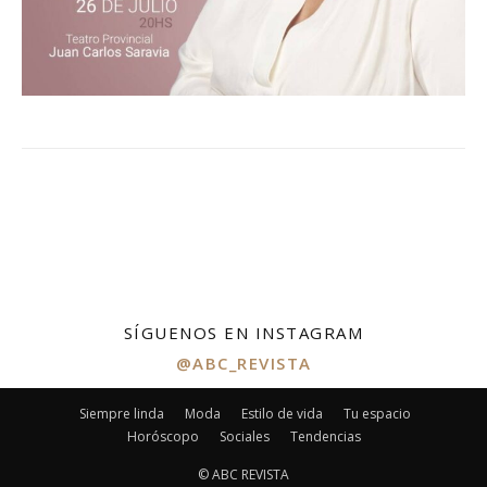
SÍGUENOS EN INSTAGRAM
@ABC_REVISTA
Siempre linda
Moda
Estilo de vida
Tu espacio
Horóscopo
Sociales
Tendencias
© ABC REVISTA