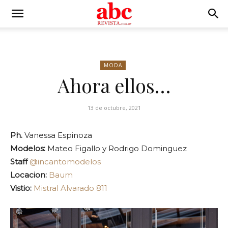
MODA
Ahora ellos…
13 de octubre, 2021
Ph.
Vanessa Espinoza
Modelos:
Mateo Figallo y Rodrigo Dominguez
Staff
@incantomodelos
Locacion:
Baum
Vistio:
Mistral Alvarado 811