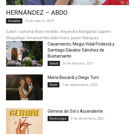
HERNÁNDEZ – ABDO
15 de marzo, 2019
Sociales
Salón: Samana Wasi Vestido: Alejandra Margarita Caprini
Maquillaje: Emanuel Recalde Fotos: Javier Márquez
Casamiento, Megui Vidal Podestá y
Santiago Dávalos Sánchez de
Bustamante
16 de febrero, 2021
Salud
María Biscardi y Diego Turri
7 de septiembre, 2023
Flash
Géminis de Sol o Ascendente
9 de diciembre, 2021
Horóscopo