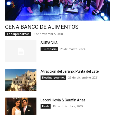
CENA BANCO DE ALIMENTOS
9 de noviembre, 2018
Te sorprendimos
SUIPACHA
25 de marzo, 2024
Tu espacio
Atracción del verano: Punta del Este
29 de diciembre, 2021
Destino gourmet
Laconi Hevia & Gauffin Arias
10 de diciembre, 2019
Flash