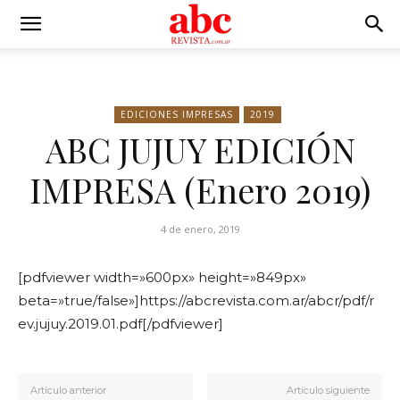
EDICIONES IMPRESAS
2019
ABC JUJUY EDICIÓN
IMPRESA (Enero 2019)
4 de enero, 2019
[pdfviewer width=»600px» height=»849px»
beta=»true/false»]https://abcrevista.com.ar/abcr/pdf/r
ev.jujuy.2019.01.pdf[/pdfviewer]
Artículo anterior
Artículo siguiente