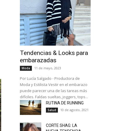
Tendencias & Looks para
embarazadas
11 de mayo, 2023
Moda
Por Lucía Salgado - Productora de
Moda y Estilista Vestir en el embarazo
puede parecer una de las tareas más
difíciles. Faldas sueltas, joggers, tops...
RUTINA DE RUNNING
10 de agosto, 2021
Salud
CORTE SHAG: LA