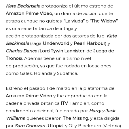
Kate Beckinsale
protagoniza el último estreno de
Amazon Prime
Video
, un drama de acción que te
atrapa aunque no quieras.
“La viuda”
o
“The Widow”
es una serie británica de intriga y
acción protagonizada por dos actores de lujo:
Kate
Beckinsale
(saga
Underworld
y
Pearl Harbour
) y
Charles Dance
(
Lord Tywin Lannister
, de
Juego de
Tronos
). Además tiene un altísimo nivel
de producción, ya que fue rodada en locaciones
como Gales, Holanda y Sudáfrica.
Estrenó el pasado 1 de marzo en la plataforma de
Amazon Prime Video
y fue coproducida con la
cadena privada británica
ITV
. También, como
condimento adicional, fue creada por
Harr
y
y
Jack
Williams
, quienes idearon
The Missing
, y está dirigida
por
Sam Donovan
(
Utopia
) y Olly Blackburn (Victoria).