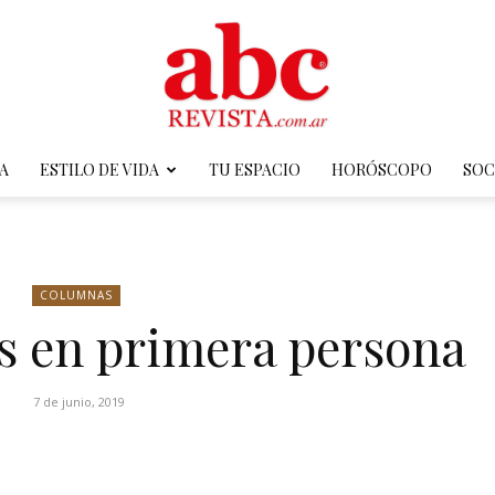
A
ESTILO DE VIDA
TU ESPACIO
HORÓSCOPO
SOC
ABC
COLUMNAS
s en primera persona
Revista
7 de junio, 2019