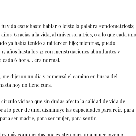
u vida escuchaste hablar o leíste la palabra #endometriosis;
ños. Gracias a la vida, al universo, a Dios, o a lo que cada un
do ya había tenido a mi tercer hijo; mientras, puedo
s 15 años hasta los 32 con menstruaciones abundantes y
no cada 6 hora… era normal.
 me dijeron un día y comenzó el camino en busca del
asta hoy no tiene cura.
 círculo vicioso que sin dudas afecta la calidad de vida de
ra lo peor de uno, disminuye las capacidades para reír, para
, para ser madre, para ser mujer, para sentir.
es más complicadas que existen para una mujer joven o