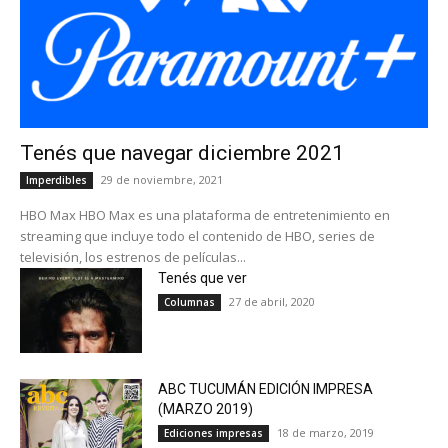
Tenés que navegar diciembre 2021
29 de noviembre, 2021
Imperdibles
HBO Max HBO Max es una plataforma de entretenimiento en
streaming que incluye todo el contenido de HBO, series de
televisión, los estrenos de películas...
Tenés que ver
27 de abril, 2020
Columnas
ABC TUCUMÁN EDICIÓN IMPRESA
(MARZO 2019)
18 de marzo, 2019
Ediciones impresas