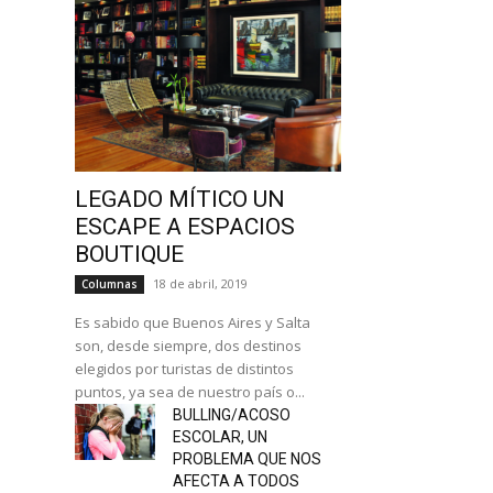
LEGADO MÍTICO UN
ESCAPE A ESPACIOS
BOUTIQUE
18 de abril, 2019
Columnas
Es sabido que Buenos Aires y Salta
son, desde siempre, dos destinos
elegidos por turistas de distintos
puntos, ya sea de nuestro país o...
BULLING/ACOSO
ESCOLAR, UN
PROBLEMA QUE NOS
AFECTA A TODOS