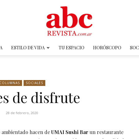
A
ESTILO DE VIDA
TU ESPACIO
HORÓSCOPO
SOC
ABC
COLUMNAS
SOCIALES
s de disfrute
Revista
28 de febrero, 2020
te ambientado hacen de
UMAI Sushi Bar
un restaurante