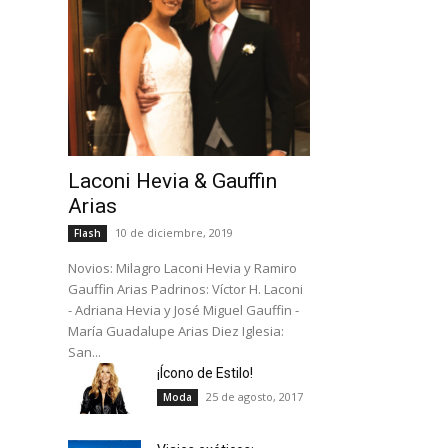
Laconi Hevia & Gauffin
Arias
10 de diciembre, 2019
Flash
Novios: Milagro Laconi Hevia y Ramiro
Gauffin Arias Padrinos: Víctor H. Laconi
- Adriana Hevia y José Miguel Gauffin -
María Guadalupe Arias Diez Iglesia:
San...
¡Ícono de Estilo!
25 de agosto, 2017
Moda