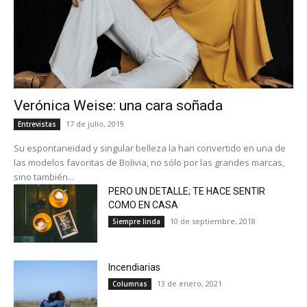
Verónica Weise: una cara soñada
17 de julio, 2019
Entrevistas
Su espontaneidad y singular belleza la han convertido en una de
las modelos favoritas de Bolivia, no sólo por las grandes marcas,
sino también...
PERO UN DETALLE; TE HACE SENTIR
COMO EN CASA
10 de septiembre, 2018
Siempre linda
Incendiarias
13 de enero, 2021
Columnas