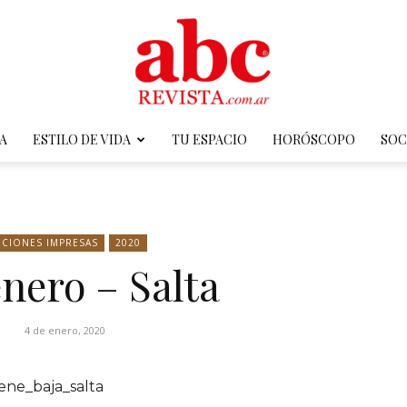
A
ESTILO DE VIDA
TU ESPACIO
HORÓSCOPO
SOC
ABC
ICIONES IMPRESAS
2020
enero – Salta
Revista
4 de enero, 2020
ene_baja_salta