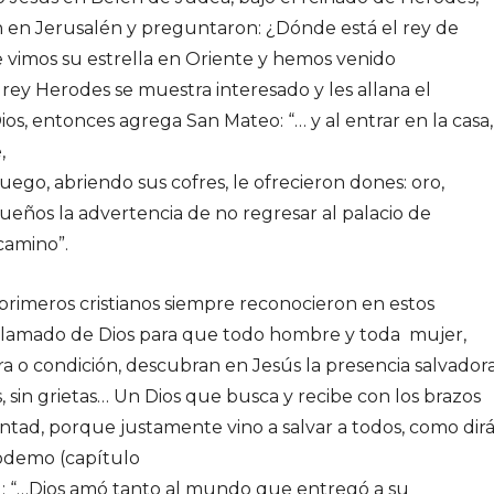
 en Jerusalén y preguntaron: ¿Dónde está el rey de
 vimos su estrella en Oriente y hemos venido
o rey Herodes se muestra interesado y les allana el
s, entonces agrega San Mateo: “… y al entrar en la casa,
,
ego, abriendo sus cofres, le ofrecieron dones: oro,
sueños la advertencia de no regresar al palacio de
camino”.
 primeros cristianos siempre reconocieron en estos
l llamado de Dios para que todo hombre y toda mujer,
ura o condición, descubran en Jesús la presencia salvador
s, sin grietas… Un Dios que busca y recibe con los brazos
ntad, porque justamente vino a salvar a todos, como dir
codemo (capítulo
): “…Dios amó tanto al mundo que entregó a su