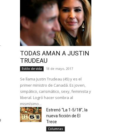
r
TODAS AMAN A JUSTIN
TRUDEAU
18 de mayo, 2017
Estilo de vida
Se llama Justin Trudeau (45) y es el
primer ministro de Canadá. Es joven,
simpático, carismático, sexy, feminista y
liberal. Logró hacer sombra al
mismísimo...
Estrenó “La 1-5/18″, la
nueva ficción de El
e
Trece
Columnas