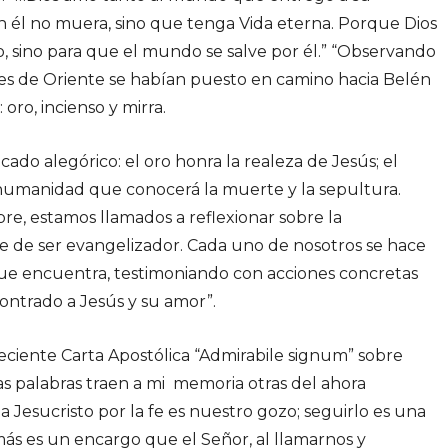
n él no muera, sino que tenga Vida eterna. Porque Dios
o, sino para que el mundo se salve por él.” “Observando
ñores de Oriente se habían puesto en camino hacia Belén
oro, incienso y mirra.
cado alegórico: el oro honra la realeza de Jesús; el
ta humanidad que conocerá la muerte y la sepultura.
e, estamos llamados a reflexionar sobre la
ne de ser evangelizador. Cada uno de nosotros se hace
que encuentra, testimoniando con acciones concretas
contrado a Jesús y su amor”.
reciente Carta Apostólica “Admirabile signum” sobre
stas palabras traen a mi memoria otras del ahora
 Jesucristo por la fe es nuestro gozo; seguirlo es una
demás es un encargo que el Señor, al llamarnos y