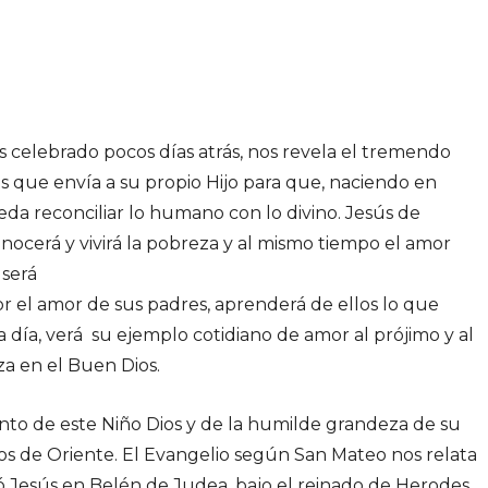
s celebrado pocos días atrás, nos revela el tremendo
s que envía a su propio Hijo para que, naciendo en
da reconciliar lo humano con lo divino. Jesús de
ocerá y vivirá la pobreza y al mismo tiempo el amor
 será
r el amor de sus padres, aprenderá de ellos lo que
da día, verá su ejemplo cotidiano de amor al prójimo y al
za en el Buen Dios.
ento de este Niño Dios y de la humilde grandeza de su
os de Oriente. El Evangelio según San Mateo nos relata
 Jesús en Belén de Judea, bajo el reinado de Herodes,