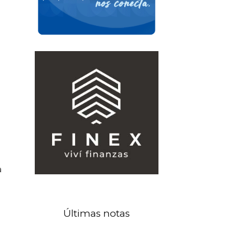
a
á
Últimas notas