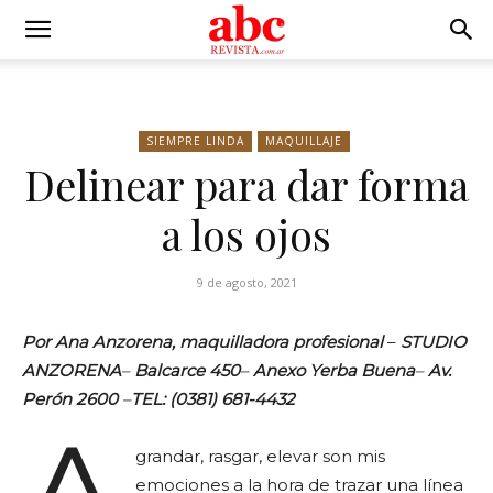
SIEMPRE LINDA
MAQUILLAJE
Delinear para dar forma
a los ojos
9 de agosto, 2021
Por Ana Anzorena, maquilladora profesional
–
STUDIO
ANZORENA
–
Balcarce 450
–
Anexo Yerba Buena
–
Av.
Perón 2600
–
TEL: (0381) 681-4432
grandar, rasgar, elevar son mis
emociones a la hora de trazar una línea