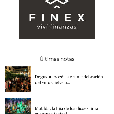
Últimas notas
Degustar 2026: la gran celebración
del vino vuelve a...
Matilda, la hija de los dioses: una
aventura teatral...