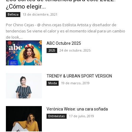
¿Cómo elegir...
13 de diciembre, 2021
Belleza
Por Chino Cejas - @ chino.cejas Estilista Artista y diseñador de
tendencias Se viene el calor y es el momento ideal para un cambio
de look,...
ABC Octubre 2025
24 de octubre, 2025
2025
TRENDY & URBAN SPORT VERSION
19 de marzo, 2019
Moda
Verónica Weise: una cara soñada
17 de julio, 2019
Entrevistas