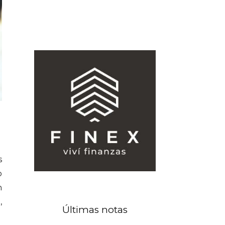
s
o
n
,
Últimas notas