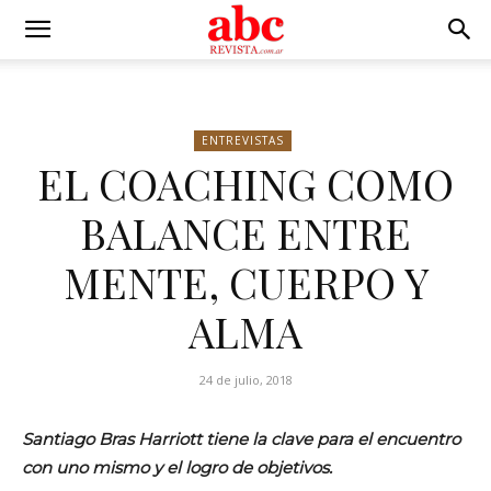
ENTREVISTAS
EL COACHING COMO
BALANCE ENTRE
MENTE, CUERPO Y
ALMA
24 de julio, 2018
Santiago Bras Harriott tiene la clave para el encuentro
con uno mismo y el logro de objetivos.