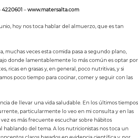
–
4220601
–
www.matersalta.com
unio, hoy nos toca hablar del almuerzo, que es tan
aria, muchas veces esta comida pasa a segundo plano,
rabajo donde lamentablemente lo más común es optar por
, ricas en grasas y, en general, poco nutritivas, y si
mos poco tiempo para cocinar, comer y seguir con las
cia de llevar una vida saludable. En los últimos tiempos
urrente, particularmente lo veo en mi consulta y en las
a vez es más frecuente escuchar sobre hábitos
l hablando del tema. A los nutricionistas nos toca un
conceptos claros basados en evidencia científica y, por