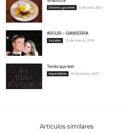
Viracocha
3 de julio, 2021
Destino gourmet
ARCURI – GIANSERRA
15 de marzo, 2019
Sociales
Tenés que leer
15 de enero, 2021
Imperdibles
Artículos similares