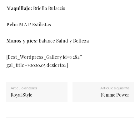
Maquillaje:
Briella Bulaccio
Pelo:
M A P Estilistas
Manos y pies:
Balance Salud y Belleza
[Best_Wordpress_Gallery id=»284″
gal_title=»2020.05.desierto»]
Artículo anterior
Artículo siguiente
Royal Style
Femme Power