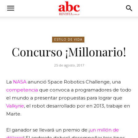
ESTILO DE VIDA
Concurso ¡Millonario!
25 de agosto, 2017
La
NASA
anunció Space Robotics Challenge, una
competencia
que convoca a programadores de todo
el mundo a presentar propuestas para lograr que
Valkyrie
, el robot desarrollado por en 2013, trabaje en
Marte.
El ganador se llevará un premio de ¡
un millón de
dólares
! El androide deberá desempeñar tres tipos