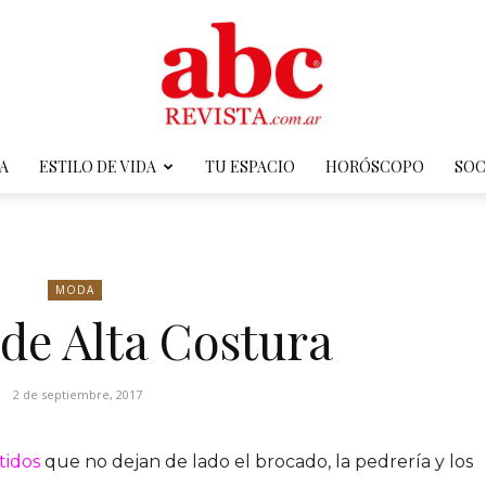
A
ESTILO DE VIDA
TU ESPACIO
HORÓSCOPO
SOC
ABC
MODA
de Alta Costura
Revista
2 de septiembre, 2017
tidos
que no dejan de lado el brocado, la pedrería y los