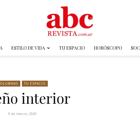
A
ESTILO DE VIDA
TU ESPACIO
HORÓSCOPO
SOC
ABC
OLUMNAS
TU ESPACIO
ño interior
Revista
9 de marzo, 2020