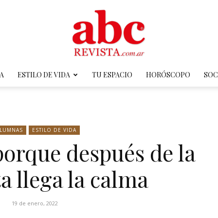
A
ESTILO DE VIDA
TU ESPACIO
HORÓSCOPO
SOC
ABC
LUMNAS
ESTILO DE VIDA
 porque después de la
Revista
 llega la calma
19 de enero, 2022