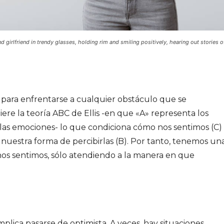
d girlfriend in trendy glasses, holding rim and smiling positively, hearing out stories o
 para enfrentarse a cualquier obstáculo que se
ere la teoría ABC de Ellis -en que «A» representa los
 las emociones- lo que condiciona cómo nos sentimos (C)
o nuestra forma de percibirlas (B). Por tanto, tenemos un
os sentimos, sólo atendiendo a la manera en que
plica pasarse de optimista. A veces, hay situaciones