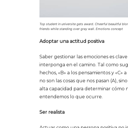
Top student in universite gets award. Cheerful beauitful blon
friends while standing over gray wall. Emotions concept
Adoptar una actitud positiva
Saber gestionar las emociones es clave
interponga en el camino. Tal como sugi
hechos, «B» a los pensamientos y «C» a
no son las cosas que nos pasan (A), sin
alta capacidad para determinar cómo n
entendemos lo que ocurre.
Ser realista
Actuar como una persona positiva no im