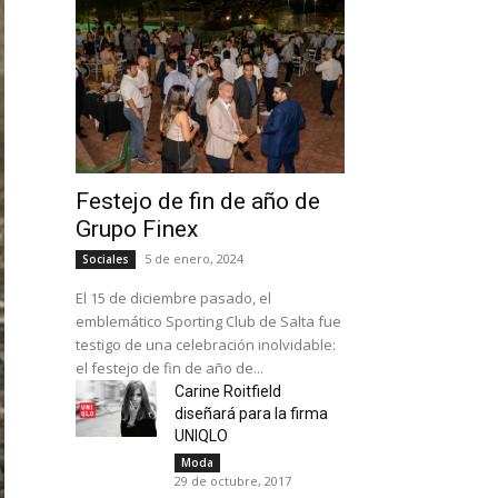
Festejo de fin de año de
Grupo Finex
5 de enero, 2024
Sociales
El 15 de diciembre pasado, el
emblemático Sporting Club de Salta fue
testigo de una celebración inolvidable:
el festejo de fin de año de...
Carine Roitfield
diseñará para la firma
UNIQLO
Moda
29 de octubre, 2017