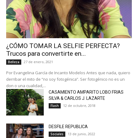
¿CÓMO TOMAR LA SELFIE PERFECTA?
Trucos para convertirte en...
27 de enero, 2021
Belleza
Por Evangelina García de Incanto Modelos Antes que nada, quiero
derribar el mito de “no soy fotogénica”. Ser fotogénico no es un
don o una cualidad,...
CASAMIENTO AMPARITO LOBO FRIAS
SILVA & CARLOS J. LAZARTE
12 de octubre, 2018
Flash
DESFILE REPUBLICA
13 de junio, 2022
Sociales