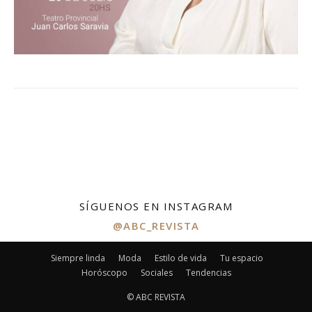
SÍGUENOS EN INSTAGRAM
@ABC_REVISTA
Siempre linda
Moda
Estilo de vida
Tu espacio
Horóscopo
Sociales
Tendencias
© ABC REVISTA