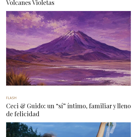
Volcanes Violetas
FLASH
Ceci & Guido: un “sí” íntimo, familiar y lleno
de felicidad