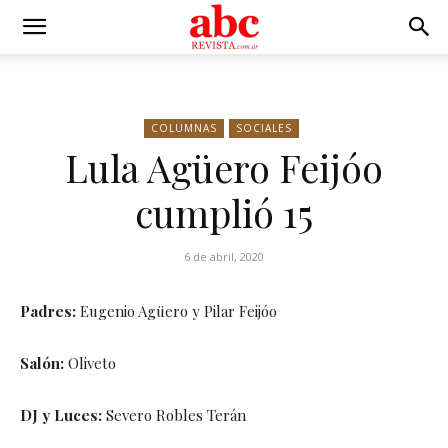
COLUMNAS
SOCIALES
Lula Agüero Feijóo
cumplió 15
6 de abril, 2020
Padres:
Eugenio Agüero y Pilar Feijóo
Salón:
Oliveto
DJ y Luces:
Severo Robles Terán