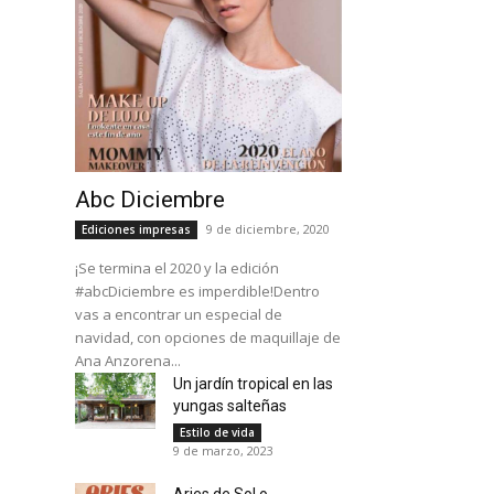
Abc Diciembre
9 de diciembre, 2020
Ediciones impresas
¡Se termina el 2020 y la edición
#abcDiciembre es imperdible!Dentro
vas a encontrar un especial de
navidad, con opciones de maquillaje de
Ana Anzorena...
Un jardín tropical en las
yungas salteñas
Estilo de vida
9 de marzo, 2023
Aries de Sol o