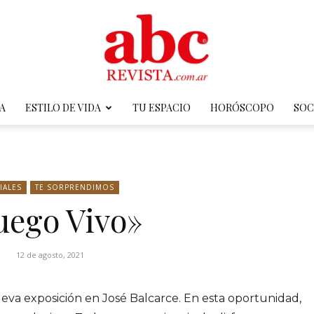
A
ESTILO DE VIDA
TU ESPACIO
HORÓSCOPO
SOC
ABC
IALES
TE SORPRENDIMOS
uego Vivo»
Revista
12 de agosto, 2021
ueva exposición en José Balcarce. En esta oportunidad,