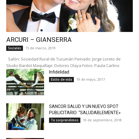
ARCURI – GIANSERRA
15 de marzo, 2019
Sociales
Salón: Sociedad Rural de Tucumán Peinado: Jorge Loreto de
Studio Bardot Maquillaje: Dolores Olaya Fotos: Paula Carlino
Infidelidad
19 de mayo, 2017
Estilo de vida
SANCOR SALUD Y UN NUEVO SPOT
PUBLICITARIO: “SALUDABLEMENTE»
10 de septiembre, 2018
Te sorprendimos