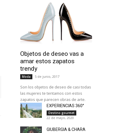
Objetos de deseo vas a
amar estos zapatos
trendy
5 de junio, 2017
Moda
Son los objetos de deseo de casi todas
las mujeres te tentamos con estos
zapatos que parecen obras de arte.
EXPERIENCIAS 360°
Destino gourmet
22 de mayo, 2020
GIUBERGIA & CHARA