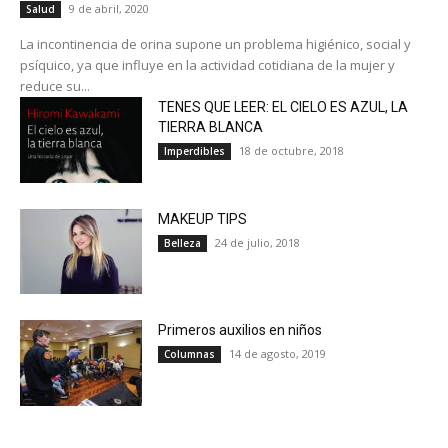
9 de abril, 2020
Salud
La incontinencia de orina supone un problema higiénico, social y
psíquico, ya que influye en la actividad cotidiana de la mujer y
reduce su...
TENES QUE LEER: EL CIELO ES AZUL, LA
TIERRA BLANCA
18 de octubre, 2018
Imperdibles
MAKEUP TIPS
24 de julio, 2018
Belleza
Primeros auxilios en niños
14 de agosto, 2019
Columnas