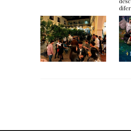
desc
dife